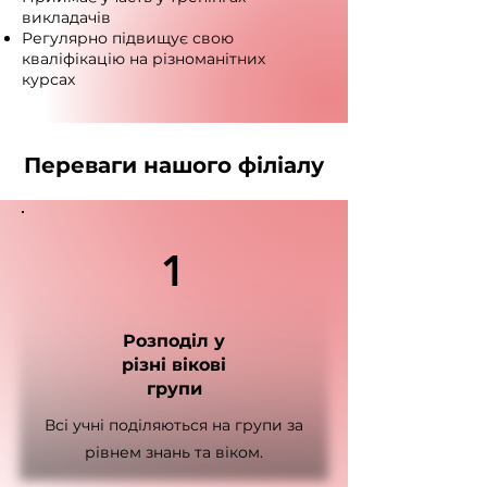
викладачів
Регулярно підвищує свою
кваліфікацію на різноманітних
курсах
Переваги нашого філіалу
1
Розподіл у
різні вікові
групи
Всі учні поділяються на групи за
рівнем знань та віком.