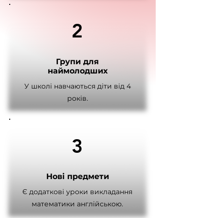
2
Групи для
наймолодших
У школі навчаються діти від 4
років.
3
Нові предмети
Є додаткові уроки викладання
математики англійською.