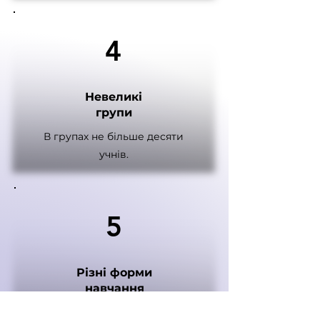
4
Невеликі
групи
В групах не більше десяти
учнів.
5
Різні форми
навчання
Можна вибрати online або