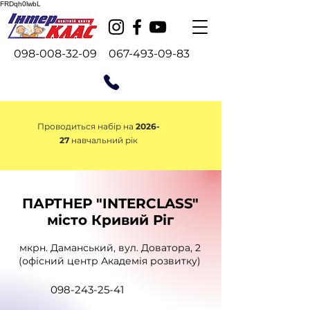
FRDqh0lwbL
098-008-32-09
067-493-09-83
Проводиться набір на
2026-
27
навчальний рік
ПАРТНЕР "INTERCLASS"
місто Кривий Ріг
мкрн. Даманський, вул. Доватора, 2
(офісний центр Академія розвитку)
098-243-25-41