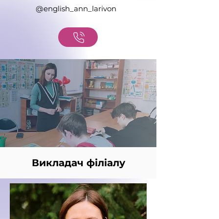
@english_ann_larivon
Викладач філіалу