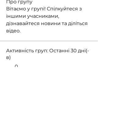
Про групу
Вітаємо у групі! Спілкуйтеся з 
іншими учасниками, 
дізнавайтеся новини та діліться 
відео.
Активність груп: Останні 30 дні(-
в)
0
Нових постів
0
Нова мітка Учасники