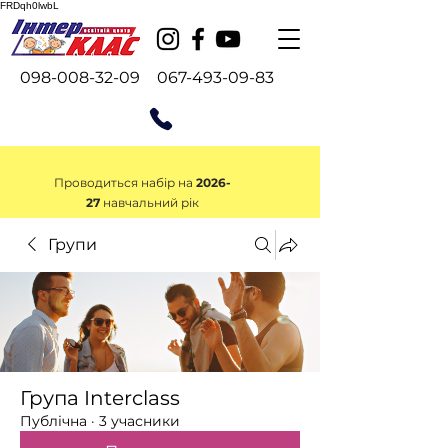
FRDqh0lwbL
098-008-32-09
067-493-09-83
Проводиться набір на
2026-
27
навчальний рік
Групи
Проводиться набір на 2026-27
навчальний рік
Група Interclass
Публічна
·
3 учасники