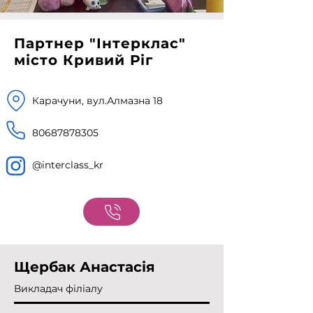
Партнер "Інтерклас"
місто Кривий Ріг
Карачуни, вул.Алмазна 18
80687878305
@interclass_kr
Щербак Анастасія
Викладач філіалу