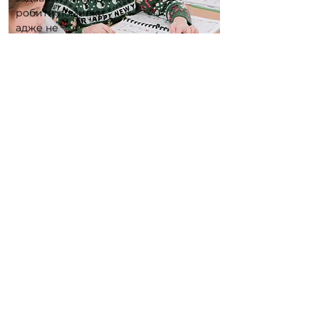
робити помилки,
адже не
помиляється лише
той, хто нічого не
робить.
Контакти
Карачуни, вул.Алмазна 18
80687878305
@interclass_kr