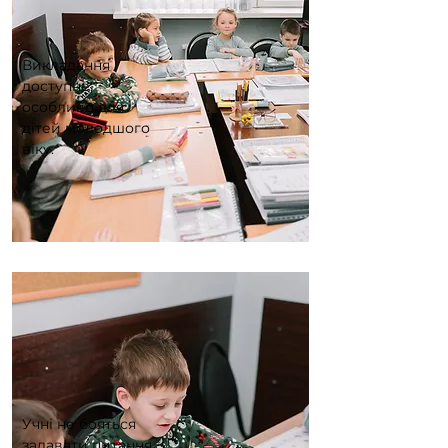
Викладання
доступне,
особливо для
дітей молодшого
віку.
Учні не бояться
задавати питання,