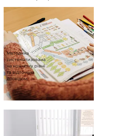
Методика
систематизована
на кожному рівні
та відточена
досвідом.